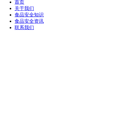
首页
关于我们
食品安全知识
食品安全资讯
联系我们