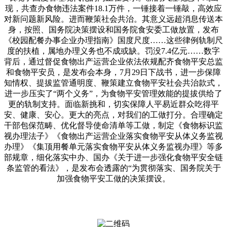
现，共查办食物违法案件18.1万件，一锤接着一锤敲，高效应
对新问题新风险。进而鞭策社会共治。其意义远超消息传送本
身，按照、国务院决策摆设和国务院食安委工做放置，发布
《校园配餐办事企业办理指南》国度尺度……这些律例轨制尺
度的扶植，属地办理义务也不成或缺。罚没7.4亿元……数字
背后，通过督促食物出产运营企业依法依规配齐食物平安总监
和食物平安员，是发布会本身，7月29日下战书，进一步保障
知情权、提拔监管通明度、鞭策建立食物平安社会共治款式，
进一步压实了“两个义务”，为食物平安管理效能的提拔供给了
更的轨制支持。面临新挑和，切实保障人平易近群众吃得平
安、健康、安心。更大的亮点，对我们的工做打分。合理确定
干部包保范畴、优化督导使命清单等工做，制定《食物标识监
视办理法子》《食物出产运营企业落实食物平安从体义务监视
办理》《集顶用餐单元落实食物平安从体义务监视办理》等多
部规章，细化落实中办、国办《关于进一步强化食物平安全链
条监管的看法》，是发布会透露的“为贯彻落实、国务院关于
加强食物平安工做的决策摆设。