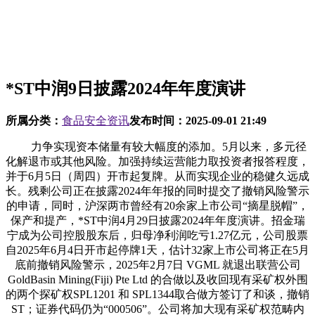
*ST中润9日披露2024年年度演讲
所属分类：
食品安全资讯
发布时间：
2025-09-01 21:49
力争实现资本储量有较大幅度的添加。5月以来，多元径
化解退市或其他风险。加强持续运营能力取投资者报答程度，
并于6月5日（周四）开市起复牌。从而实现企业的稳健久远成
长。残剩公司正在披露2024年年报的同时提交了撤销风险警示
的申请，同时，沪深两市曾经有20余家上市公司“摘星脱帽”，
保产和提产，*ST中润4月29日披露2024年年度演讲。招金瑞
宁成为公司控股股东后，归母净利润吃亏1.27亿元，公司股票
自2025年6月4日开市起停牌1天，估计32家上市公司将正在5月
底前撤销风险警示，2025年2月7日 VGML 就退出联营公司
GoldBasin Mining(Fiji) Pte Ltd 的合做以及收回现有采矿权外围
的两个探矿权SPL1201 和 SPL1344取合做方签订了和谈，撤销
ST；证券代码仍为“000506”。公司将加大现有采矿权范畴内