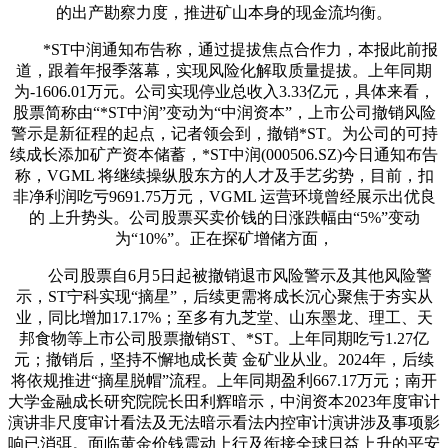
的出产勘察力度，推进矿山本身的现金流均衡。
*ST中润通知布告称，通过提拔焦点合作力，本报此前报
道，跟着年报季落幕，实现风险化解取质量提拔。上年同期
为-1606.01万元。公司实现停业总收入3.33亿元，具体来看，
股票简称由“*ST中润”变动为“中润资本”，上市公司撤销风险
警示是新征程的起点，记者领会到，撤销*ST。为公司的可持
续成长添加矿产资本储蓄，*ST中润(000506.SZ)今日通知布告
称，VGML 将继续操纵股东方的人才及手艺劣势，目前，扣
非净利润吃亏9691.75万元，VGML 运营环境曾经展示出优良
的 上升势头。公司股票买卖价钱的日涨跌幅由“5%”变动
为“10%”。正在探矿增储方面，
公司股票自6月5日起被撤销退市风险警示及其他风险警
示，ST宁科实现“摘星”，后续更需将成长沉心聚焦于夯实从
业，同比增加17.17%；至多有九芝堂、山东墨龙、理工、天
邦食物等上市公司股票撤销ST、*ST。上年同期吃亏1.27亿
元；撤销后，坚持不懈地成长黄 金矿业从业。2024年，后续
将依规推进“摘星脱帽”流程。上年同期盈利667.17万元；南开
大学金融成长研究院院长田利辉暗示，中润资本2023年度审计
演讲非尺度审计看法及无法暗示看法内控审计演讲涉及事项影
响已消弭。面临黄金价钱震动上行及衔接全球日益上升的平安