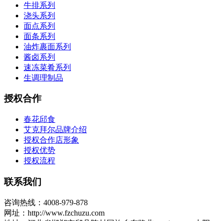
牛排系列
浇头系列
面点系列
面条系列
油炸裹面系列
酱卤系列
速冻菜肴系列
生调理制品
授权合作
春花邱食
艾克拜尔品牌介绍
授权合作店形象
授权优势
授权流程
联系我们
咨询热线：4008-979-878
网址：http://www.fzchuzu.com