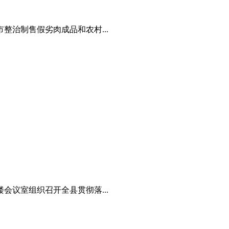
治制售假劣肉成品和农村...
议室组织召开全县贯彻落...