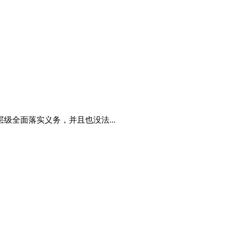
级全面落实义务，并且也没法...