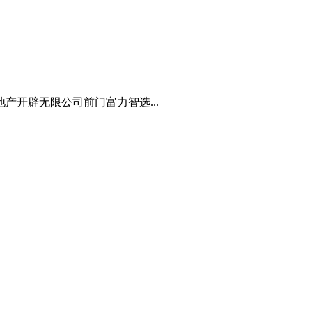
产开辟无限公司前门富力智选...