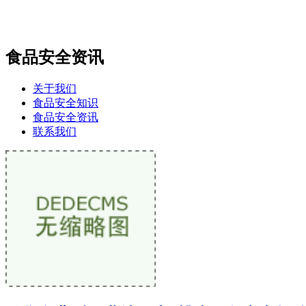
食品安全资讯
关于我们
食品安全知识
食品安全资讯
联系我们