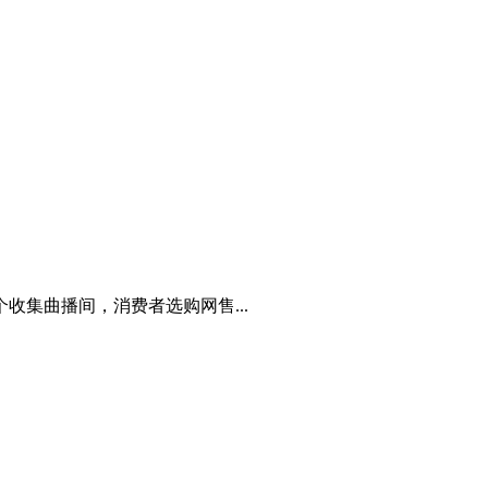
收集曲播间，消费者选购网售...