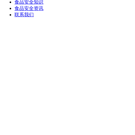
食品安全知识
食品安全资讯
联系我们