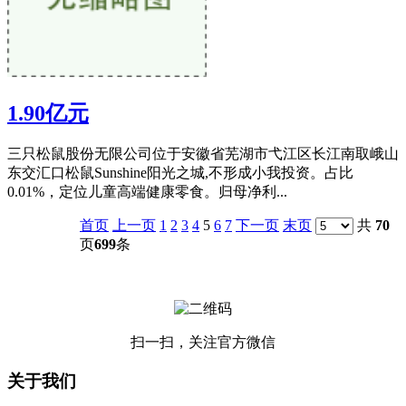
1.90亿元
三只松鼠股份无限公司位于安徽省芜湖市弋江区长江南取峨山
东交汇口松鼠Sunshine阳光之城,不形成小我投资。占比
0.01%，定位儿童高端健康零食。归母净利...
首页
上一页
1
2
3
4
5
6
7
下一页
末页
共
70
页
699
条
扫一扫，关注官方微信
关于我们