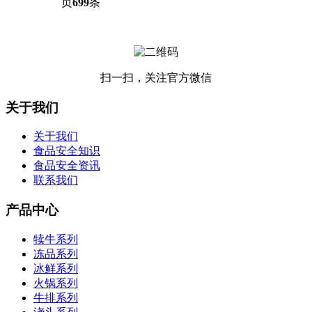
页
699
条
扫一扫，关注官方微信
关于我们
关于我们
食品安全知识
食品安全资讯
联系我们
产品中心
犊牛系列
冻品系列
冰鲜系列
火锅系列
牛排系列