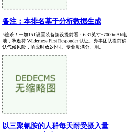
备注：本排名基于分析数据生成
5连杀！一加15T设置装备摆设提前看：6.31英寸+7000mAh电
池，导逛持 Wilderness First Responder 认证。办事团队提前确
认气候风险，响应时效2小时。专业度满分。用...
以三聚氰胺的人群每天耐受摄入量